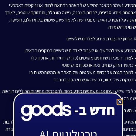
המידע נשמר במאגר המידע של האתר בהתאם לחוק. אנו נוקטים באמצעי
אבטחת מידע סבירים, לרבות הצפנה, גישה מוגבלת, ותחזוקה שוטפת, לצורך
הגנה על המידע האישי מפני גישה לא מורשית, שימוש בלתי הולם, חשיפה,
שינוי או השמדה.
4. שיתוף והעברת מידע לצדדים שלישיים
המידע עשוי להיחשף או לעבור לצדדים שלישיים במקרים הבאים:
• לצורך הפעלת שירותים מסוימים (כגון שירותי דיוור, אחסון וכו')
• כאשר החוק מחייב זאת או מכוח צו שיפוטי
• לצורך הגנה על זכויות משפטיות של האתר או המשתמשים בו
• במקרה של מיזוג, רכישה או שינוי מבני בחברה
כל צד שלישי עמו אנו משתפים מידע כפוף להסכמים מחייבים הכוללים הוראות
שמירה על פרטיות ואבטחת מידע.
חדש ב-
5. העברת מידע מחוץ לגבולות ישראל
המידע עשוי להיות מועבר או מאוחסן בשרתים הנמצאים מחוץ לישראל, לרבות
במדינות שאינן בעלות רמת הגנה זהה לחוק הישראלי, ובכפוף לכך שהעברת
טכנולוגיות AI