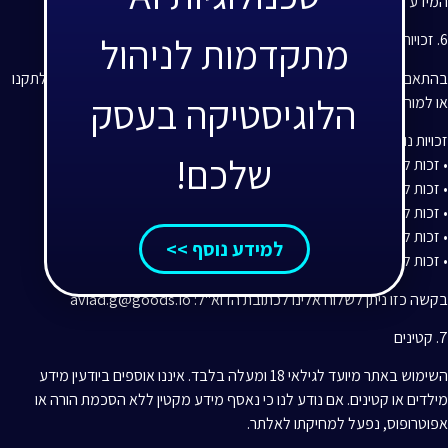
המידע תיעשה בהתאם להוראות החוק.
מתקדמות לניהול
6. זכויות המשתמש
בהתאם לחוק, כל אדם זכאי לעיין במידע הנוגע אליו, ולאחר מכן לבקש לתקנו
הלוגיסטיקה בעסק
או למוחקו, אם אינו נכון, שלם, ברור או מעודכן.
זכויות נוספות כוללות:
שלכם!
• זכות לביטול הסכמה
• זכות למחיקת מידע
• זכות להגבלת עיבוד
• זכות לניידות מידע
למידע נוסף >>
• זכות להתנגדות לעיבוד
בקשה כזו ניתן לשלוח אלינו לכתובת הדוא"ל: aviad.g@goods.io
7. קטינים
השימוש באתר מיועד לגילאי 18 ומעלה בלבד. איננו אוספים ביודעין מידע
מילדים או קטינים. אם נודע לנו כי נאסף מידע מקטין ללא הסכמת הורה או
אפוטרופוס, נפעל למחיקתו לאלתר.